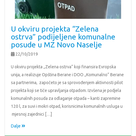
U okviru projekta “Zelena
ostrva” podijeljene komunalne
posude u MZ Novo Naselje
22/10/2019
U okviru projekta „Zelena ostrva“ koji finansira Evropska
unija, a realizuje Opština Berane i DOO „Komunalno“ Berane
sa partnerima, započeto je sa sprovođenjem aktivnosti pilot
projekta koji se tiče upravljanja otpadom. Izvšena je podjela
komunalnih posuda za odlaganje otpada – kanti zapremine
120 l, za suvi i mokri otpad, korisnicima komunalnih usluga u
mjesnoj zajednici […]
Dalje