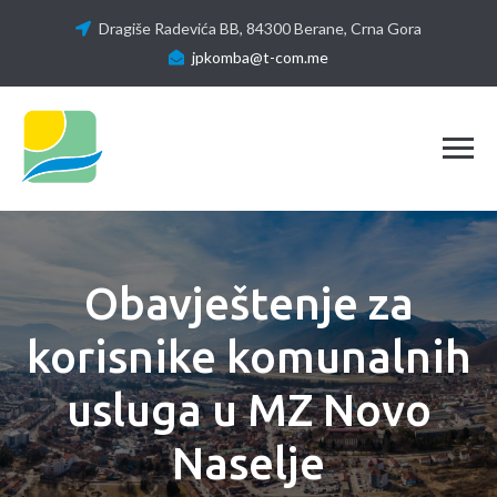
Dragiše Radevića BB, 84300 Berane, Crna Gora
jpkomba@t-com.me
Tog
Obavještenje za
korisnike komunalnih
usluga u MZ Novo
Naselje