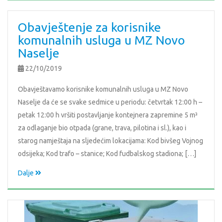
Obavještenje za korisnike
komunalnih usluga u MZ Novo
Naselje
22/10/2019
Obavještavamo korisnike komunalnih usluga u MZ Novo
Naselje da će se svake sedmice u periodu: četvrtak 12:00 h –
petak 12:00 h vršiti postavljanje kontejnera zapremine 5 m³
za odlaganje bio otpada (grane, trava, pilotina i sl.), kao i
starog namještaja na sljedećim lokacijama: Kod bivšeg Vojnog
odsijeka; Kod trafo – stanice; Kod fudbalskog stadiona; […]
Dalje