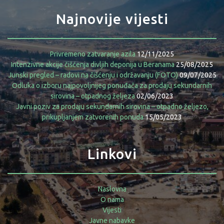
Najnovije vijesti
Privremeno zatvaranje azila
12/11/2025
Intenzivne akcije čišćenja divljih deponija u Beranama
25/08/2025
Junski pregled – radovi na čišćenju i održavanju (FOTO)
09/07/2025
Odluka o izboru najpovoljnijeg ponuđača za prodaju sekundarnih
sirovina – otpadnog željeza
02/06/2023
Javni poziv za prodaju sekundarnih sirovina – otpadno željezo,
prikupljanjem zatvorenih ponuda
15/05/2023
Linkovi
Naslovna
O nama
Vijesti
Javne nabavke