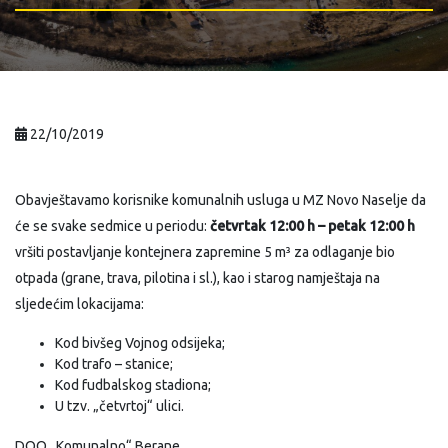
22/10/2019
Obavještavamo korisnike komunalnih usluga u MZ Novo Naselje da
će se svake sedmice u periodu:
četvrtak 12:00 h – petak 12:00 h
vršiti postavljanje kontejnera zapremine 5 m³ za odlaganje bio
otpada (grane, trava, pilotina i sl.), kao i starog namještaja na
sljedećim lokacijama:
Kod bivšeg Vojnog odsijeka;
Kod trafo – stanice;
Kod fudbalskog stadiona;
U tzv. „četvrtoj“ ulici.
DOO „Komunalno“ Berane