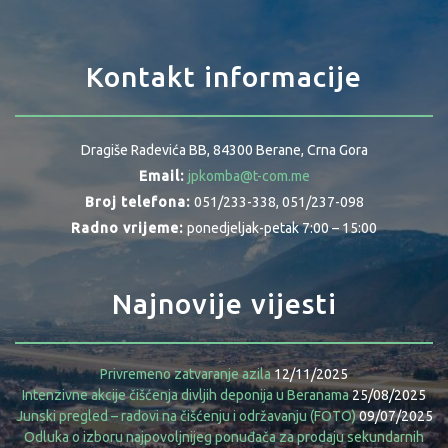
Kontakt informacije
Dragiše Radevića BB, 84300 Berane, Crna Gora
Email:
jpkomba@t-com.me
Broj telefona:
051/233-338, 051/237-098
Radno vrijeme:
ponedjeljak-petak 7:00 – 15:00
Najnovije vijesti
Privremeno zatvaranje azila
12/11/2025
Intenzivne akcije čišćenja divljih deponija u Beranama
25/08/2025
Junski pregled – radovi na čišćenju i održavanju (FOTO)
09/07/2025
Odluka o izboru najpovoljnijeg ponuđača za prodaju sekundarnih