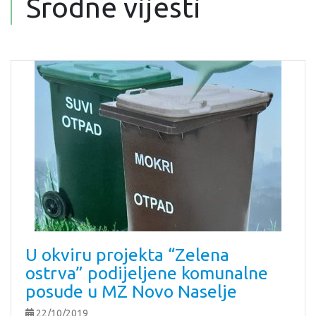
Srodne vijesti
U okviru projekta “Zelena
ostrva” podijeljene komunalne
posude u MZ Novo Naselje
22/10/2019