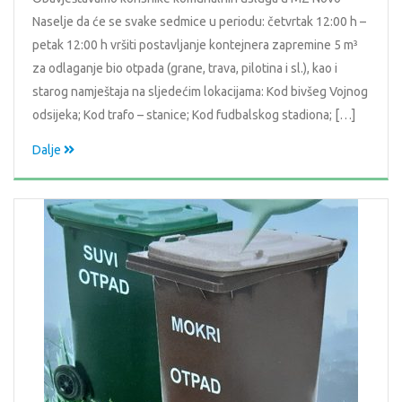
Naselje da će se svake sedmice u periodu: četvrtak 12:00 h –
petak 12:00 h vršiti postavljanje kontejnera zapremine 5 m³
za odlaganje bio otpada (grane, trava, pilotina i sl.), kao i
starog namještaja na sljedećim lokacijama: Kod bivšeg Vojnog
odsijeka; Kod trafo – stanice; Kod fudbalskog stadiona; […]
Dalje