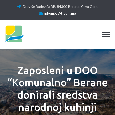
Dragiše Radevića BB, 84300 Berane, Crna Gora
jpkomba@t-com.me
Tog
Zaposleni u DOO
“Komunalno” Berane
donirali sredstva
narodnoj kuhinji