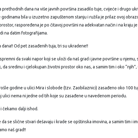
ethodnih dana na više javnih površina zasadilo tuje, cvijeće i drugo ukras
e godinama bila u izuzetno zapuštenom stanju i ružila je prilaz ovoj ob
ostor, raspoređena je po čitavoj površini na adekvatan način i na kraju je 
idi na datim fotografijama.
 dana!! Od pet zasađenih tuja, tri su ukradene!!
su spremni da svaki napor koji se uloži da naš grad i javne površine u nje
da sredinu i cjelokupan životni prostor oko nas, a samim tim i oko “njih”, 
prošle godine u ulici Mira i slobode (tzv. Zaobilaznici) zasađeno oko 100 tuj
j ulici nema ni jedne od tih koje su zasađene u navedenom periodu.
i čekamo dalji ishod.
a se slične stvari dešavaju i krade se opštinska imovina, a samim tim i i
vamo naš grad!!