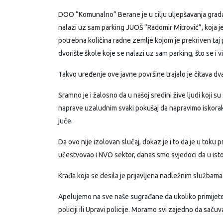
DOO “Komunalno” Berane je u cilju uljepšavanja grada pr
nalazi uz sam parking JUOŠ “Radomir Mitrović”, koja j
potrebna količina radne zemlje kojom je prekriven taj pr
dvorište škole koje se nalazi uz sam parking, što se i v
Takvo uređenje ove javne površine trajalo je čitava dva
Sramno je i žalosno da u našoj sredini žive ljudi koji 
naprave uzaludnim svaki pokušaj da napravimo iskorak, 
juče.
Da ovo nije izolovan slučaj, dokaz je i to da je u toku 
učestvovao i NVO sektor, danas smo svjedoci da u isto
Krađa koja se desila je prijavljena nadležnim službama 
Apelujemo na sve naše sugrađane da ukoliko primijete d
policiji ili Upravi policije. Moramo svi zajedno da saču