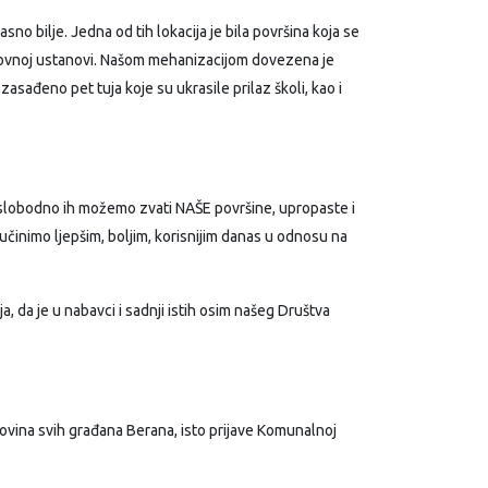
no bilje. Jedna od tih lokacija je bila površina koja se
razovnoj ustanovi. Našom mehanizacijom dovezena je
zasađeno pet tuja koje su ukrasile prilaz školi, kao i
mu, slobodno ih možemo zvati NAŠE površine, upropaste i
učinimo ljepšim, boljim, korisnijim danas u odnosu na
a, da je u nabavci i sadnji istih osim našeg Društva
movina svih građana Berana, isto prijave Komunalnoj