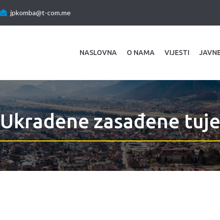
jpkomba@t-com.me
NASLOVNA
O NAMA
VIJESTI
JAVN
Ukradene zasađene tuj