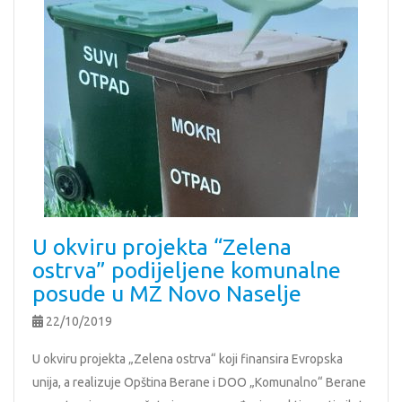
U okviru projekta “Zelena
ostrva” podijeljene komunalne
posude u MZ Novo Naselje
22/10/2019
U okviru projekta „Zelena ostrva“ koji finansira Evropska
unija, a realizuje Opština Berane i DOO „Komunalno“ Berane