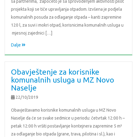
sa partnerima, započeto je sa sprovođenjem aktivnosti pilot
projekta koji se tiče upravljanja otpadom. Izvšena je podjela
komunalnih posuda za odlaganje otpada – kanti zapremine
120 l, za suvi i mokri otpad, korisnicima komunalnih usluga u
mjesnoj zajednici […]
Dalje
Obavještenje za korisnike
komunalnih usluga u MZ Novo
Naselje
22/10/2019
Obavještavamo korisnike komunalnih usluga u MZ Novo
Naselje da će se svake sedmice u periodu: četvrtak 12:00 h –
petak 12:00 h vršiti postavljanje kontejnera zapremine 5 m³
za odlaganje bio otpada (grane, trava, pilotina i sl.), kao i