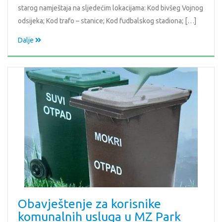
starog namještaja na sljedećim lokacijama: Kod bivšeg Vojnog
odsijeka; Kod trafo – stanice; Kod fudbalskog stadiona; […]
Dalje
Obavještenje za korisnike
komunalnih usluga u MZ Park