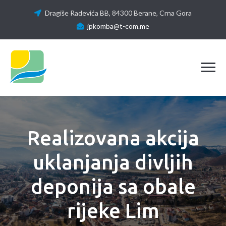
Dragiše Radevića BB, 84300 Berane, Crna Gora
jpkomba@t-com.me
Tog
Realizovana akcija
uklanjanja divljih
deponija sa obale
rijeke Lim