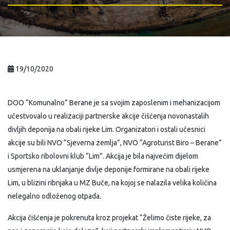
19/10/2020
DOO “Komunalno” Berane je sa svojim zaposlenim i mehanizacijom
učestvovalo u realizaciji partnerske akcije čišćenja novonastalih
divljih deponija na obali rijeke Lim. Organizatori i ostali učesnici
akcije su bili NVO “Sjeverna zemlja”, NVO “Agroturist Biro – Berane”
i Sportsko ribolovni klub “Lim”. Akcija je bila najvećim dijelom
usmjerena na uklanjanje divlje deponije formirane na obali rijeke
Lim, u blizini ribnjaka u MZ Buče, na kojoj se nalazila velika količina
nelegalno odloženog otpada.
Akcija čišćenja je pokrenuta kroz projekat “Želimo čiste rijeke, za