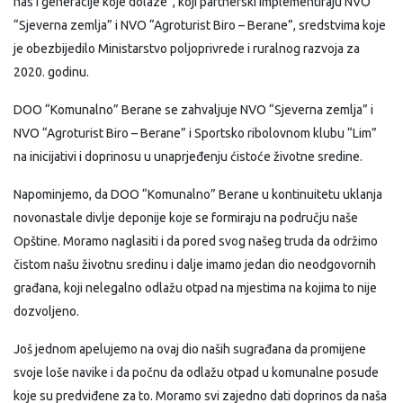
nas i generacije koje dolaze”, koji partnerski implementiraju NVO
“Sjeverna zemlja” i NVO “Agroturist Biro – Berane”, sredstvima koje
je obezbijedilo Ministarstvo poljoprivrede i ruralnog razvoja za
2020. godinu.
DOO “Komunalno” Berane se zahvaljuje NVO “Sjeverna zemlja” i
NVO “Agroturist Biro – Berane” i Sportsko ribolovnom klubu “Lim”
na inicijativi i doprinosu u unaprjeđenju ćistoće životne sredine.
Napominjemo, da DOO “Komunalno” Berane u kontinuitetu uklanja
novonastale divlje deponije koje se formiraju na području naše
Opštine. Moramo naglasiti i da pored svog našeg truda da održimo
čistom našu životnu sredinu i dalje imamo jedan dio neodgovornih
građana, koji nelegalno odlažu otpad na mjestima na kojima to nije
dozvoljeno.
Još jednom apelujemo na ovaj dio naših sugrađana da promijene
svoje loše navike i da počnu da odlažu otpad u komunalne posude
koje su predviđene za to. Moramo svi zajedno dati doprinos da naša