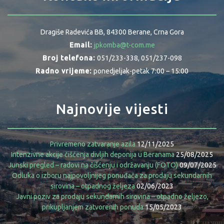
Dragiše Radevića BB, 84300 Berane, Crna Gora
Email:
jpkomba@t-com.me
Broj telefona:
051/233-338, 051/237-098
Radno vrijeme:
ponedjeljak-petak 7:00 – 15:00
Najnovije vijesti
Privremeno zatvaranje azila
12/11/2025
Intenzivne akcije čišćenja divljih deponija u Beranama
25/08/2025
Junski pregled – radovi na čišćenju i održavanju (FOTO)
09/07/2025
Odluka o izboru najpovoljnijeg ponuđača za prodaju sekundarnih
sirovina – otpadnog željeza
02/06/2023
Javni poziv za prodaju sekundarnih sirovina – otpadno željezo,
prikupljanjem zatvorenih ponuda
15/05/2023