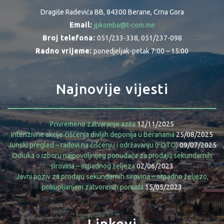
Dragiše Radevića BB, 84300 Berane, Crna Gora
Email:
jpkomba@t-com.me
Broj telefona:
051/233-338, 051/237-098
Radno vrijeme:
ponedjeljak-petak 7:00 – 15:00
Najnovije vijesti
Privremeno zatvaranje azila
12/11/2025
Intenzivne akcije čišćenja divljih deponija u Beranama
25/08/2025
Junski pregled – radovi na čišćenju i održavanju (FOTO)
09/07/2025
Odluka o izboru najpovoljnijeg ponuđača za prodaju sekundarnih
sirovina – otpadnog željeza
02/06/2023
Javni poziv za prodaju sekundarnih sirovina – otpadno željezo,
prikupljanjem zatvorenih ponuda
15/05/2023
Linkovi