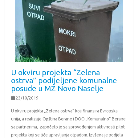
U okviru projekta “Zelena
ostrva” podijeljene komunalne
posude u MZ Novo Naselje
22/10/2019
U okviru projekta „Zelena ostrva“ koji finansira Evropska
unija, a realizuje Opština Berane i DOO „Komunalno“ Berane
sa partnerima, započeto je sa sprovođenjem aktivnosti pilot
projekta koji se tiče upravljanja otpadom. Izvšena je podjela