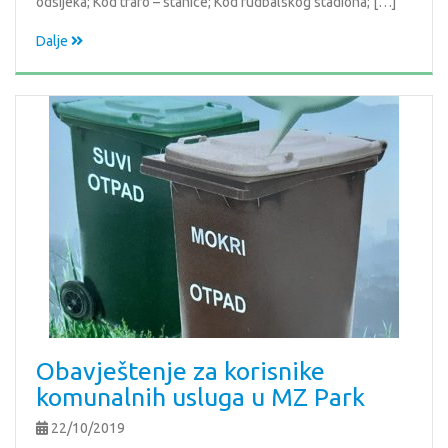
odsijeka; Kod trafo – stanice; Kod fudbalskog stadiona; […]
Dalje
Obavještenje za korisnike
komunalnih usluga u MZ Park
22/10/2019