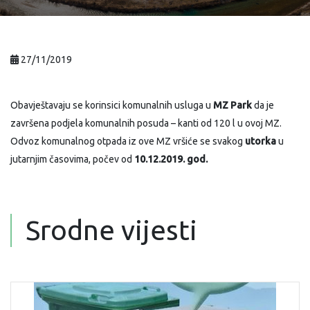
27/11/2019
Obavještavaju se korinsici komunalnih usluga u
MZ Park
da je
završena podjela komunalnih posuda – kanti od 120 l u ovoj MZ.
Odvoz komunalnog otpada iz ove MZ vršiće se svakog
utorka
u
jutarnjim časovima, počev od
10.12.2019. god.
Srodne vijesti