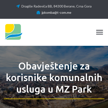
Dragiše Radevića BB, 84300 Berane, Crna Gora
jpkomba@t-com.me
Tog
Obavještenje za
korisnike komunalnih
usluga u MZ Park