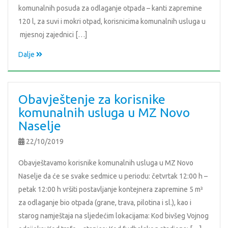
komunalnih posuda za odlaganje otpada – kanti zapremine
120 l, za suvi i mokri otpad, korisnicima komunalnih usluga u
mjesnoj zajednici […]
Dalje
Obavještenje za korisnike
komunalnih usluga u MZ Novo
Naselje
22/10/2019
Obavještavamo korisnike komunalnih usluga u MZ Novo
Naselje da će se svake sedmice u periodu: četvrtak 12:00 h –
petak 12:00 h vršiti postavljanje kontejnera zapremine 5 m³
za odlaganje bio otpada (grane, trava, pilotina i sl.), kao i
starog namještaja na sljedećim lokacijama: Kod bivšeg Vojnog