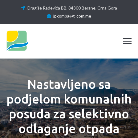
Dragiše Radevića BB, 84300 Berane, Crna Gora
jpkomba@t-com.me
Tog
Nastavljeno sa
podjelom komunalnih
posuda za selektivno
odlaganje otpada