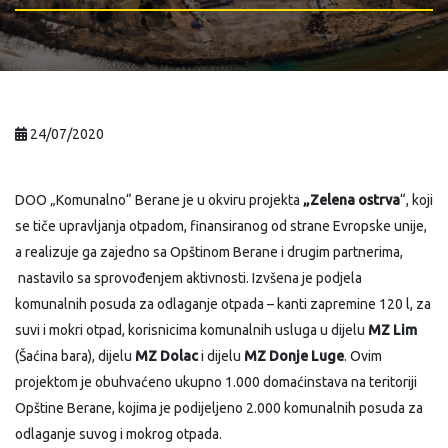
24/07/2020
DOO „Komunalno“ Berane je u okviru projekta
„Zelena ostrva
“, koji
se tiče upravljanja otpadom, finansiranog od strane Evropske unije,
a realizuje ga zajedno sa Opštinom Berane i drugim partnerima,
nastavilo sa sprovođenjem aktivnosti. Izvšena je podjela
komunalnih posuda za odlaganje otpada – kanti zapremine 120 l, za
suvi i mokri otpad, korisnicima komunalnih usluga u dijelu
MZ Lim
(Šaćina bara), dijelu
MZ Dolac
i dijelu
MZ Donje Luge
. Ovim
projektom je obuhvaćeno ukupno 1.000 domaćinstava na teritoriji
Opštine Berane, kojima je podijeljeno 2.000 komunalnih posuda za
odlaganje suvog i mokrog otpada.