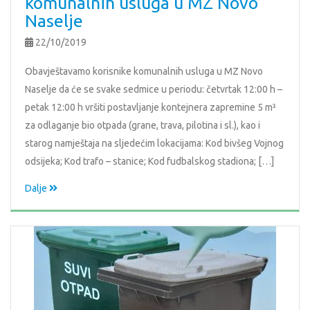
komunalnih usluga u MZ Novo
Naselje
22/10/2019
Obavještavamo korisnike komunalnih usluga u MZ Novo
Naselje da će se svake sedmice u periodu: četvrtak 12:00 h –
petak 12:00 h vršiti postavljanje kontejnera zapremine 5 m³
za odlaganje bio otpada (grane, trava, pilotina i sl.), kao i
starog namještaja na sljedećim lokacijama: Kod bivšeg Vojnog
odsijeka; Kod trafo – stanice; Kod fudbalskog stadiona; […]
Dalje