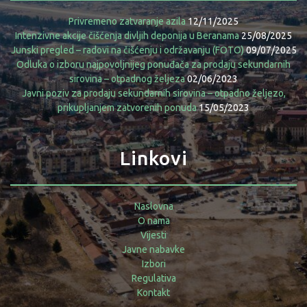
Privremeno zatvaranje azila
12/11/2025
Intenzivne akcije čišćenja divljih deponija u Beranama
25/08/2025
Junski pregled – radovi na čišćenju i održavanju (FOTO)
09/07/2025
Odluka o izboru najpovoljnijeg ponuđača za prodaju sekundarnih
sirovina – otpadnog željeza
02/06/2023
Javni poziv za prodaju sekundarnih sirovina – otpadno željezo,
prikupljanjem zatvorenih ponuda
15/05/2023
Linkovi
Naslovna
O nama
Vijesti
Javne nabavke
Izbori
Regulativa
Kontakt