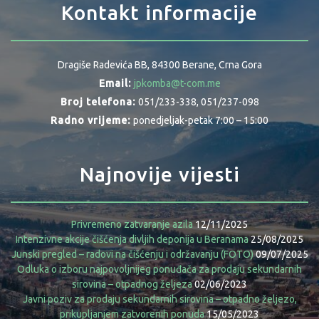
Kontakt informacije
Dragiše Radevića BB, 84300 Berane, Crna Gora
Email:
jpkomba@t-com.me
Broj telefona:
051/233-338, 051/237-098
Radno vrijeme:
ponedjeljak-petak 7:00 – 15:00
Najnovije vijesti
Privremeno zatvaranje azila
12/11/2025
Intenzivne akcije čišćenja divljih deponija u Beranama
25/08/2025
Junski pregled – radovi na čišćenju i održavanju (FOTO)
09/07/2025
Odluka o izboru najpovoljnijeg ponuđača za prodaju sekundarnih
sirovina – otpadnog željeza
02/06/2023
Javni poziv za prodaju sekundarnih sirovina – otpadno željezo,
prikupljanjem zatvorenih ponuda
15/05/2023