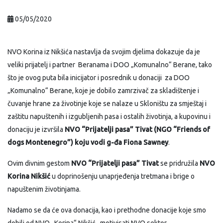
05/05/2020
NVO Korina iz Nikšića nastavlja da svojim djelima dokazuje da je
veliki prijatelj i partner Beranama i DOO „Komunalno“ Berane, tako
što je ovog puta bila inicijator i posrednik u donaciji za DOO
„Komunalno“ Berane, koje je dobilo zamrzivač za skladištenje i
čuvanje hrane za životinje koje se nalaze u Skloništu za smještaj i
zaštitu napuštenih i izgubljenih pasa i ostalih životinja, a kupovinu i
donaciju je izvršila
NVO “Prijatelji pasa” Tivat (NGO “Friends of
dogs Montenegro”) koju vodi g-đa Fiona Sawney
.
Ovim divnim gestom
NVO “Prijatelji pasa” Tivat
se pridružila
NVO
Korina Nikšić
u doprinošenju unaprjeđenja tretmana i brige o
napuštenim životinjama.
Nadamo se da će ova donacija, kao i prethodne donacije koje smo
dobili od NVO „Korina“ Nikšić, motivisati NVO sektor,