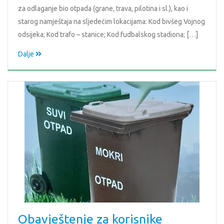
za odlaganje bio otpada (grane, trava, pilotina i sl.), kao i
starog namještaja na sljedećim lokacijama: Kod bivšeg Vojnog
odsijeka; Kod trafo – stanice; Kod fudbalskog stadiona; […]
Dalje
Obavještenje za korisnike