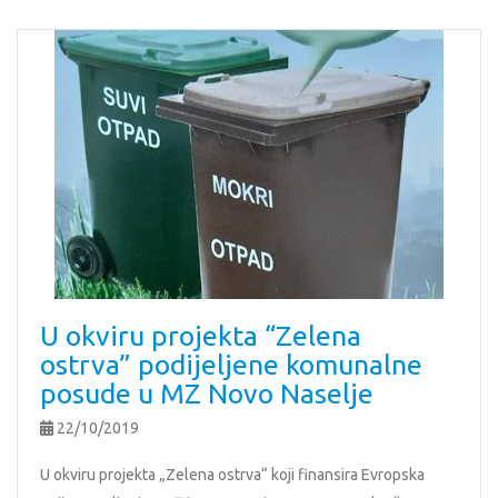
U okviru projekta “Zelena
ostrva” podijeljene komunalne
posude u MZ Novo Naselje
22/10/2019
U okviru projekta „Zelena ostrva“ koji finansira Evropska