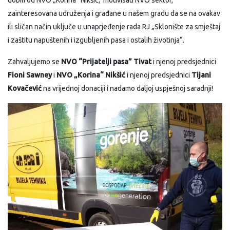
zainteresovana udruženja i građane u našem gradu da se na ovakav
ili sličan način uključe u unaprjeđenje rada RJ „Sklonište za smještaj
i zaštitu napuštenih i izgubljenih pasa i ostalih životinja“.
Zahvaljujemo se
NVO “Prijatelji pasa” Tivat
i njenoj predsjednici
Fioni Sawney
i
NVO „Korina“ Nikšić
i njenoj predsjednici
Tijani
Kovačević
na vrijednoj donaciji i nadamo daljoj uspješnoj saradnji!