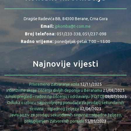
Dragiše Radevića BB, 84300 Berane, Crna Gora
Email:
jpkomba@t-com.me
Broj telefona:
051/233-338, 051/237-098
Radno vrijeme:
ponedjeljak-petak 7:00 – 15:00
Najnovije vijesti
Privremeno zatvaranje azila
12/11/2025
Intenzivne akcije čišćenja divljih deponija u Beranama
25/08/2025
Junski pregled – radovi na čišćenju i održavanju (FOTO)
09/07/2025
Odluka o izboru najpovoljnijeg ponuđača za prodaju sekundarnih
sirovina – otpadnog željeza
02/06/2023
Javni poziv za prodaju sekundarnih sirovina – otpadno željezo,
prikupljanjem zatvorenih ponuda
15/05/2023