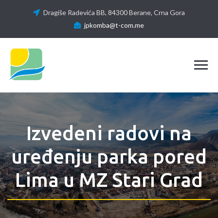
Dragiše Radevića BB, 84300 Berane, Crna Gora
jpkomba@t-com.me
Tog
Izvedeni radovi na
uređenju parka pored
Lima u MZ Stari Grad