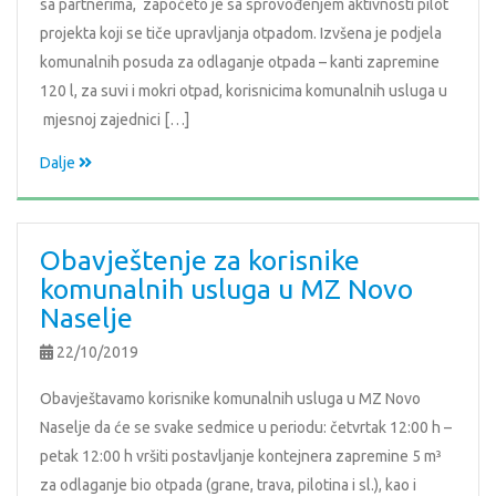
sa partnerima, započeto je sa sprovođenjem aktivnosti pilot
projekta koji se tiče upravljanja otpadom. Izvšena je podjela
komunalnih posuda za odlaganje otpada – kanti zapremine
120 l, za suvi i mokri otpad, korisnicima komunalnih usluga u
mjesnoj zajednici […]
Dalje
Obavještenje za korisnike
komunalnih usluga u MZ Novo
Naselje
22/10/2019
Obavještavamo korisnike komunalnih usluga u MZ Novo
Naselje da će se svake sedmice u periodu: četvrtak 12:00 h –
petak 12:00 h vršiti postavljanje kontejnera zapremine 5 m³
za odlaganje bio otpada (grane, trava, pilotina i sl.), kao i