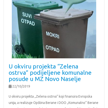
U okviru projekta “Zelena
ostrva” podijeljene komunalne
posude u MZ Novo Naselje
22/10/2019
U okviru projekta „Zelena ostrva“ koji finansira Evropska
unija, a realizuje Opština Berane i DOO „Komunalno“ Berane