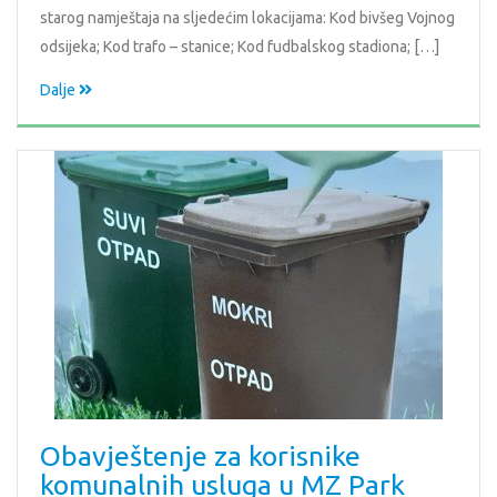
starog namještaja na sljedećim lokacijama: Kod bivšeg Vojnog
odsijeka; Kod trafo – stanice; Kod fudbalskog stadiona; […]
Dalje
Obavještenje za korisnike
komunalnih usluga u MZ Park